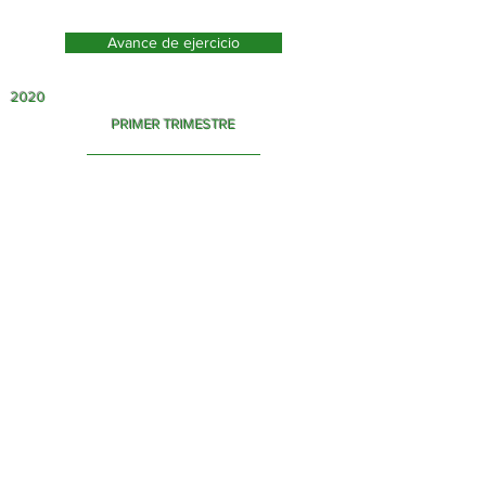
Avance de ejercicio
2020
PRIMER TRIMESTRE
Finiquito
Avance de ejercicio
SEGUNDO TRIMESTRE
Finiquito
Avance de ejercicio
TERCER TRIMESTRE
Finiquito