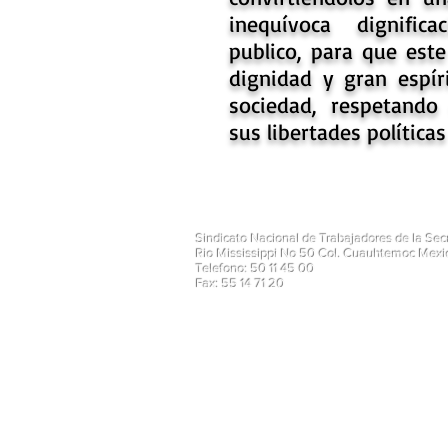
inequívoca dignific
publico, para que est
dignidad y gran espíri
sociedad, respetand
sus libertades políticas
Sindicato Nacional de Trabajadores de la Se
Rio Mississippi No 50 Col. Cuauhtemoc Mex
Telefono: 50 11 45 00
Fax: 55 14 71 20