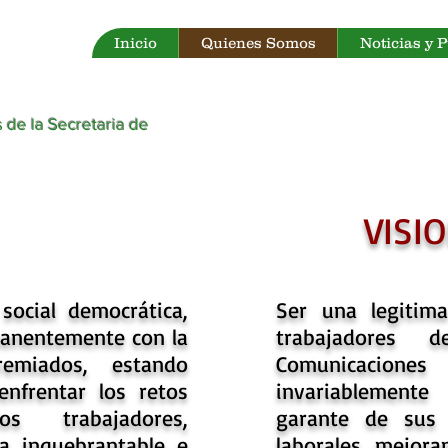
Inicio
Quienes Somos
Noticias y 
 de la Secretaria de
VISI
social democrática,
Ser una legitima
manentemente con la
trabajadores 
emiados, estando
Comunicacione
enfrentar los retos
invariablement
s trabajadores,
garante de sus 
na inquebrantable e
laborales mejora