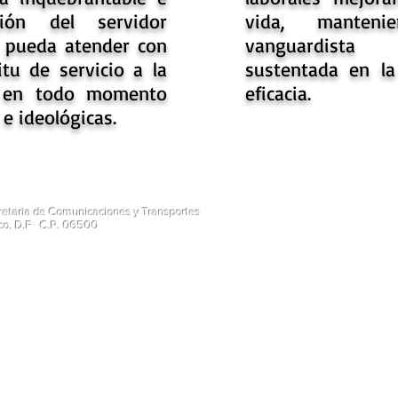
ación del servidor
vida, manteni
e pueda atender con
vanguardista 
tu de servicio a la
sustentada en la
o en todo momento
eficacia.
 e ideológicas.
cretaria de Comunicaciones y Transportes
ico, D.F C.P. 06500